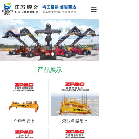
끀
产品展示
全电动吊具
液压单箱吊具