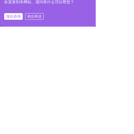
欢迎来到本网站，请问有什么可以帮您？
现在咨询
稍后再说
낀
뀵
끅
넙
工程案例
首页
产品
电话
联系
查看更多
公司简介
Play
Video
江苏顺奕机电设备有限公司创建于2009年12月，坐落