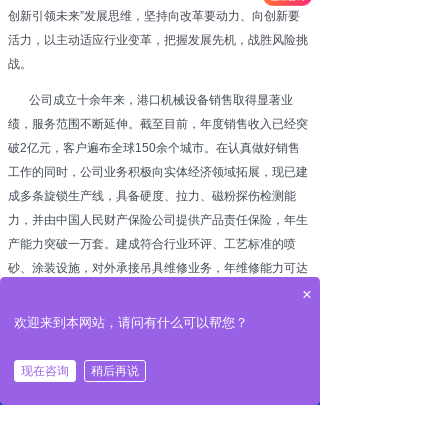
创新引领未来”发展思维，坚持向改革要动力、向创新要
活力，以主动适应行业变革，把握发展先机，战胜风险挑
战。
公司成立十余年来，港口机械设备销售取得显著业
绩，服务范围不断延伸。截至目前，年度销售收入已经突
破2亿元，客户遍布全球150余个城市。在认真做好销售
工作的同时，公司业务积极向实体经济领域拓展，现已建
成多条旋锁生产线，具备硬度、拉力、磁粉探伤检测能
力，并由中国人民财产保险公司提供产品责任保险，年生
产能力突破一万套。建成符合行业环评、工艺标准的喷
砂、涂装设施，对外承接吊具维修业务，年维修能力可达
×
40余台，顺利成为上海振华重工2023—2024大修吊具年
度中标单位。
欢迎来到本网站，请问有什么可以帮您？
荣誉属于过去，奋斗成就未来。面对新形势，迎接新
现在咨询
稍后再说
낀
뀵
끅
넙
挑战，我们公司全体员工将乘势而上、只争朝夕、主动担
首页
产品
电话
联系
当，始终保持逢山开路、遇水架桥的闯劲和锐气，奋力开
创顺奕公司发展崭新局面。我们真诚期待与广大客户共话