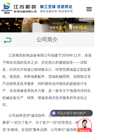
끀
公司简介
江苏顺奕机电设备有限公司创建于2009年12月，坐落
于闻名全国的花木之乡、历史悠久的虞姬故里——沭阳
县，比邻京沪高速公路胡集出口，经营范围涵盖正面起重
机、堆高机、岸桥场桥配件、货场机械照明、润滑除尘等
产品销售及技术服务，同时拥有业内领先的旋锁设计生
产、吊具维修保养技术力量，是一家专注于海港内河码头
机械设备生产、销售、维修及相关技术服务的专业化公
司。
可以介绍下你们的产品么
公司始终坚持“诚信协作、高效共赢”发展宗旨，全力
秉承“一切为了客户、为了客户一切”经营理念，精心打
造“全领域、全流程”服务品牌。公司奉行“诚信铸就品质，